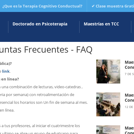
¿Que es la Terapia Cognitivo Conductual?
✔ Clase muestra
Grat
Doctorado en Psicoterapia
Maestrías en TCC
untas Frecuentes - FAQ
Maes
lica)?
Cond
te
link
.
7 DE 
 en línea?
on una combinación de lecturas, video-catedras ,
eria por semana) con retroalimentación de
Maes
Cond
esencial los horarios son Un fin de semana al mes.
12 DE
n línea.
a tus profesores, al iniciar el cuatrimestre los
Maes
Cond
por ultimo se abre un grupo de whatsapp para