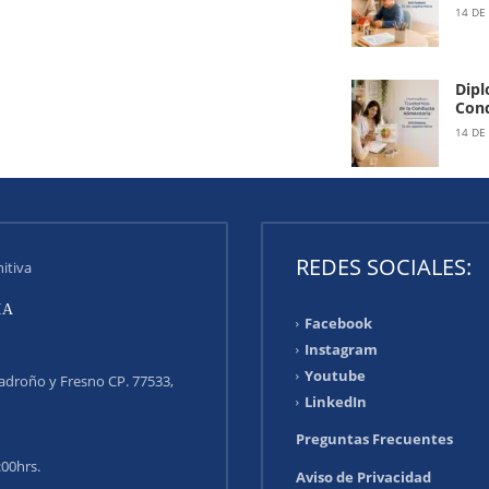
14 DE
Dipl
Cond
14 DE
REDES SOCIALES:
itiva
Facebook
Instagram
Youtube
droño y Fresno CP. 77533,
LinkedIn
Preguntas Frecuentes
:00hrs.
Aviso de Privacidad