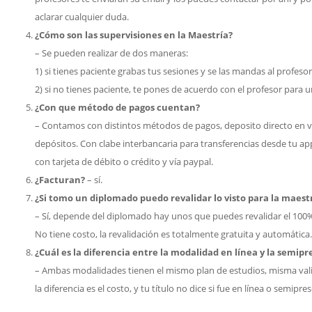
aclarar cualquier duda.
¿Cómo son las supervisiones en la Maestría?
– Se pueden realizar de dos maneras:
1) si tienes paciente grabas tus sesiones y se las mandas al profeso
2) si no tienes paciente, te pones de acuerdo con el profesor para u
¿Con que método de pagos cuentan?
– Contamos con distintos métodos de pagos, deposito directo en ve
depósitos. Con clabe interbancaria para transferencias desde tu ap
con tarjeta de débito o crédito y vía paypal.
¿Facturan?
– sí.
¿Si tomo un diplomado puedo revalidar lo visto para la maestr
– Sí, depende del diplomado hay unos que puedes revalidar el 100
No tiene costo, la revalidación es totalmente gratuita y automática.
¿Cuál es la diferencia entre la modalidad en línea y la semipr
– Ambas modalidades tienen el mismo plan de estudios, misma val
la diferencia es el costo, y tu título no dice si fue en línea o semipres