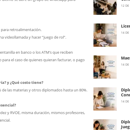
12 DE
Lice
r para retroalimentación.
14 DE
na videollamada y hacer “juego de rol”.
ntanilla en banco o los ATM’s que reciben
Maes
p para el caso de quienes quieran facturar, o pago
14 DE
ía? y ¿Qué costo tiene?
Dipl
% de las materias y otros diplomados hasta un 80%.
Cond
14 DE
esencial?
idez y RVOE, misma duración, mismos profesores,
encial.
Dipl
Jueg