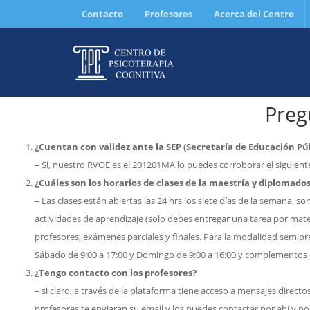
Contacto
Profesores
Acerca del Centro
Preg
¿Cuentan con validez ante la SEP (Secretaría de Educación Púb
– Si, nuestro RVOE es el 201201MA lo puedes corroborar el siguien
¿Cuáles son los horarios de clases de la maestría y diplomados
– Las clases están abiertas las 24 hrs los siete días de la semana, s
actividades de aprendizaje (solo debes entregar una tarea por mat
profesores, exámenes parciales y finales. Para la modalidad semipr
Sábado de 9:00 a 17:00 y Domingo de 9:00 a 16:00 y complementos e
¿Tengo contacto con los profesores?
– si claro, a través de la plataforma tiene acceso a mensajes directos 
profesores te enviaran su email y los puedes contactar por ahí y 